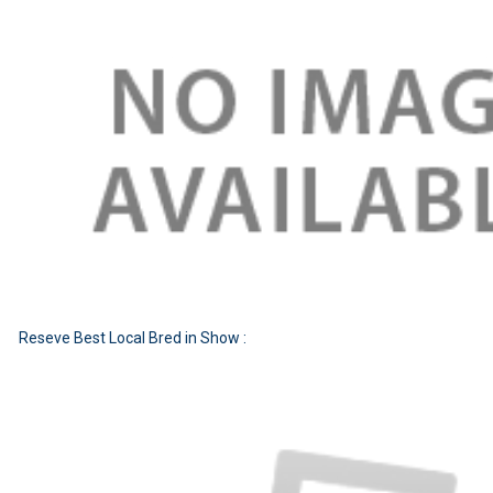
Reseve Best Local Bred in Show :