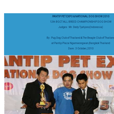
PANTIP PET EXPO & NATIONAL DOG SHOW 2010
12th BGCT ALL BREED CHAMPIONSHIP DOG SHOW
Judges : Mr. Dedy Tjahjono(Indonesia)
By : Pug Dog Club of Thailand & The Beagle Club of Thailan
at Pantip Plaza Ngamwongwan,Bangkok Thailand
Dare : 3 October, 2010