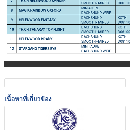
7
TH.CH.HELENWOOD SPINNER
SMOOTH-HAIRED
D0811
MINIATURE
8
MAGIK RAINBOW OXFORD
DACHSHUND WIRE
DACHSHUND
KCTH
9
HELENWOOD FANTASY
SMOOTH-HAIRED
D0811
DACHSHUND
KCTH
10
TH.CH.TANARAY TOP FLIGHT
SMOOTH-HAIRED
D0610
DACHSHUND
KCTH
11
HELENWOOD BRADY
SMOOTH-HAIRED
D0811
MINITAURE
12
STARGANG TIGERS EYE
DACHSHUND WIRE
เนื้อหาที่เกี่ยวข้อง