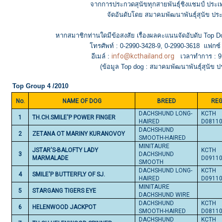
จากการประกวดสุนัขทุกสายพันธุ์ชิงแชมป์ ประเ
จัดอันดับโดย สมาคมพัฒนาพันธุ์สุนัข ป
หากสมาชิกท่านใดมีข้อสงสัย เรื่องผลคะแนนจัดอับดับ Top
โทรศัพท์ : 0-2990-3428-9, 0-2990-3618 แฟกซ์
info@kcthailand.org
อีเมล์ :
เวลาทำการ : 9.
(ข้อมูล Top dog : สมาคมพัฒนาพันธุ์สุนัข 
Top Group 4 /2010
No.
NAME OF DOG
BREED
REG
DACHSHUND LONG-
KCTH
1
TH.CH.SMILE'P POWER FINGER
HAIRED
D0811
DACHSHUND
2
ZETANA OT MARINY KURANOVOY
SMOOTH-HAIRED
MINITAURE
JSTAR'S-BALOFTY LADY
KCTH
3
DACHSHUND
MARMALADE
D0911
SMOOTH
DACHSHUND LONG-
KCTH
4
SMILE'P BUTTERFLY OF SJ.
HAIRED
D0911
MINITAURE
5
STARGANG TIGERS EYE
DACHSHUND WIRE
DACHSHUND
KCTH
6
HELENWOOD JACKPOT
SMOOTH-HAIRED
D0811
DACHSHUND
KCTH