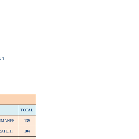
คมฯ
TOTAL
MMANEE
139
RATETH
104