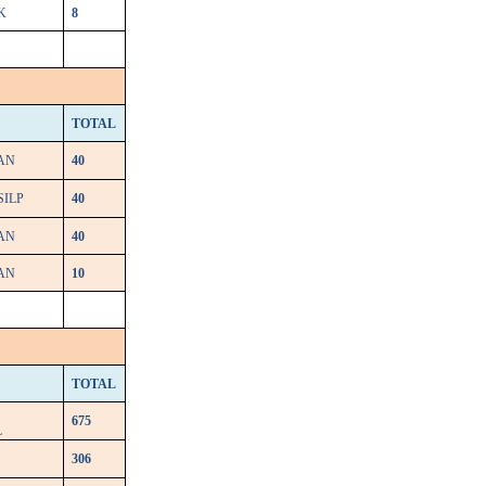
K
8
TOTAL
AN
40
SILP
40
AN
40
AN
10
TOTAL
675
L
306