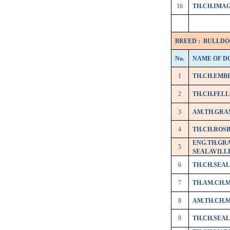
16
TH.CH.IMAG
BREED :
BULLDO
No.
NAME OF D
1
TH.CH.EMB
2
TH.CH.FEL
3
AM.TH.GRA
4
TH.CH.ROS
ENG.TH.GR
5
SEALAVILL
6
TH.CH.SEAL
7
TH.AM.CH.
8
AM.TH.CH.
9
TH.CH.SEAL