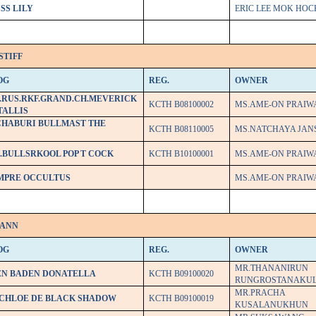
SS LILY
ERIC LEE MOK HOC
STIFF
OG
REG.
OWNER
L.RUS.RKF.GRAND.CH.MEVERICK
KCTH B08100002
MS.AME-ON PRAIW
TALLIS
CHABURI BULLMAST THE
KCTH B08110005
MS.NATCHAYA JAN
.BULLSRKOOL POP T COCK
KCTH B10100001
MS.AME-ON PRAIW
MPRE OCCULTUS
MS.AME-ON PRAIW
MANN
OG
REG.
OWNER
MR.THANANIRUN
EN BADEN DONATELLA
KCTH B09100020
RUNGROSTANAKU
MR.PRACHA
.CHLOE DE BLACK SHADOW
KCTH B09100019
KUSALANUKHUN