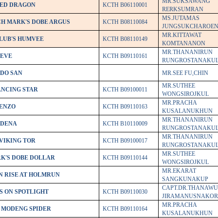
MR.SUKSAWANG
RED DRAGON
KCTH B06110001
RERKSUMRAN
MS.JUTAMAS
CH MARK'S DOBE ARGUS
KCTH B08110084
JUNGSUKCHAROE
MR.KITTAWAT
CLUB'S HUMVEE
KCTH B08110149
KOMTANANON
MR.THANANIRUN
 EVE
KCTH B09110161
RUNGROSTANAKU
IDO SAN
MR.SEE FU,CHIN
MR.SUTHEE
ANCING STAR
KCTH B09100011
WONGSIROJKUL
MR.PRACHA
 ENZO
KCTH B09110163
KUSALANUKHUN
MR.THANANIRUN
 DENA
KCTH B10110009
RUNGROSTANAKU
MR.THANANIRUN
VIKING TOR
KCTH B09100017
RUNGROSTANAKU
MR.SUTHEE
K'S DOBE DOLLAR
KCTH B09110144
WONGSIROJKUL
MR.EKARAT
N RISE AT HOLMRUN
SANGKUNAKUP
CAPT.DR.THANAWU
S ON SPOTLIGHT
KCTH B09110030
JIRAMANUSNAKO
MR.PRACHA
S MODENG SPIDER
KCTH B09110164
KUSALANUKHUN