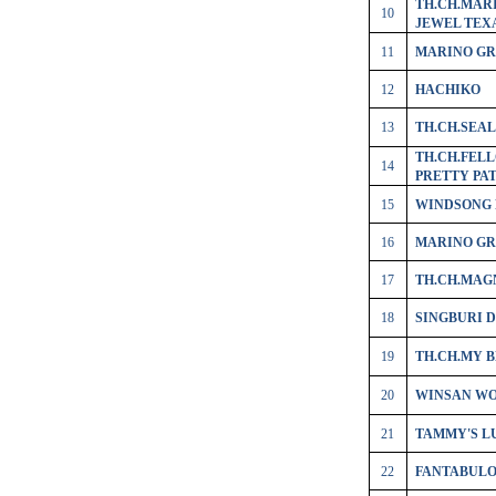
TH.CH.MAR
10
JEWEL TEX
11
MARINO GR
12
HACHIKO
13
TH.CH.SEAL
TH.CH.FEL
14
PRETTY PA
15
WINDSONG 
16
MARINO GR
17
TH.CH.MAG
18
SINGBURI 
19
TH.CH.MY 
20
WINSAN W
21
TAMMY'S L
22
FANTABULO