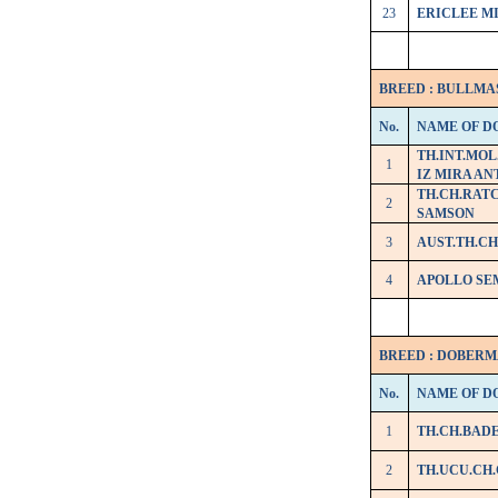
23
ERICLEE MI
BREED : BULLMA
No.
NAME OF D
TH.INT.MO
1
IZ MIRA AN
TH.CH.RAT
2
SAMSON
3
AUST.TH.CH
4
APOLLO SE
BREED : DOBER
No.
NAME OF D
1
TH.CH.BAD
2
TH.UCU.CH