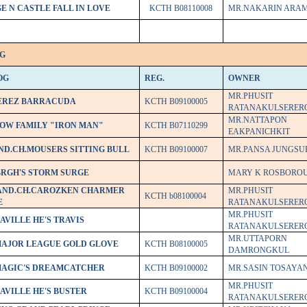
E N CASTLE FALL IN LOVE
KCTH B08110008
MR.NAKARIN ARA
G
OG
REG.
OWNER
MR.PHUSIT
EREZ BARRACUDA
KCTH B09100005
RATANAKULSERER
MR.NATTAPON
LOW FAMILY "IRON MAN"
KCTH B07110299
EAKPANICHKIT
ND.CH.MOUSERS SITTING BULL
KCTH B09100007
MR.PANSA JUNGSU
BRGH'S STORM SURGE
MARY K ROSBORO
AND.CH.CAROZKEN CHARMER
MR.PHUSIT
KCTH b08100004
E
RATANAKULSERER
MR.PHUSIT
AVILLE HE'S TRAVIS
RATANAKULSERER
MR.UTTAPORN
MAJOR LEAGUE GOLD GLOVE
KCTH B08100005
DAMRONGKUL
MAGIC'S DREAMCATCHER
KCTH B09100002
MR.SASIN TOSAY
MR.PHUSIT
AVILLE HE'S BUSTER
KCTH B09100004
RATANAKULSERER