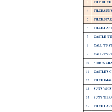
3
TH.PHIL.C
4
TH.CH.SUN
5
TH.CH.STAR
6
TH.CH.CAS
7
CASTLE N'
8
CALL-T'S S
9
CALL-T'S 
10
SIRIO'S C
11
CASTLE'S 
12
TH.CH.IMAG
13
SUN'S WHI
14
SUN'S TIER
15
TH.CH.CAS