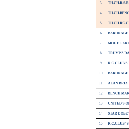
3
TH.CH.R.S.
4
TH.CH.BEN
5
TH.CH.RC.
6
BARONAGE
7
MOE DE AK
8
TRUMP'S D
9
R.C.CLUB'S
10
BARONAGE
11
ALAN BRIZ 
12
BENCH MAR
13
UNITED'S O
14
STAR DOBE'
15
R.C.CLUB"