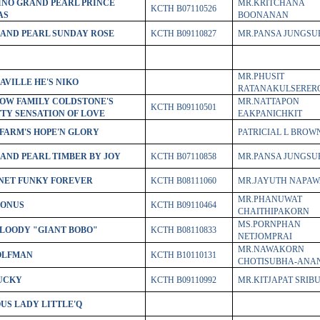
INO GRAND PEARL PRINCE
MR.KRITCHANA
KCTH B07110526
AS
BOONANAN
AND PEARL SUNDAY ROSE
KCTH B09110827
MR.PANSA JUNGSU
MR.PHUSIT
AVILLE HE'S NIKO
RATANAKULSERER
LOW FAMILY COLDSTONE'S
MR.NATTAPON
KCTH B09110501
TTY SENSATION OF LOVE
EAKPANICHKIT
FARM'S HOPE'N GLORY
PATRICIAL L BROW
AND PEARL TIMBER BY JOY
KCTH B07110858
MR.PANSA JUNGSU
NET FUNKY FOREVER
KCTH B08111060
MR.JAYUTH NAPA
MR.PHANUWAT
DONUS
KCTH B09110464
CHAITHIPAKORN
MS.PORNPHAN
BLOODY "GIANT BOBO"
KCTH B08110833
NETJOMPRAI
MR.NAWAKORN
OLFMAN
KCTH B10110131
CHOTISUBHA-ANA
UCKY
KCTH B09110992
MR.KITJAPAT SRIB
US LADY LITTLE'Q