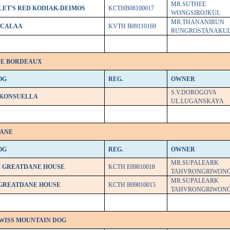
MR.SUTHEE
LET'S RED KODIAK-DEIMOS
KCTHB08100017
WONGSIROJKUL
MR.THANANIRUN
 CALAA
KVTH B09110169
RUNGROSTANAKU
DE BORDEAUX
OG
REG.
OWNER
S.V.DOROGOVA
 KONSUELLA
UL.LUGANSKAYA
DANE
OG
REG.
OWNER
MR.SUPALEARK
 GREATDANE HOUSE
KCTH E09810018
TAHVRONGRIWON
MR.SUPALEARK
GREATDANE HOUSE
KCTH B09810015
TAHVRONGRIWON
SWISS MOUNTAIN DOG