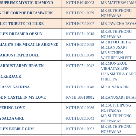
H.SUPREME MYSTIC DIAMOND
KCTH B10100003
MR.MATTHEW JAM
MR.SUTHIPHONG
'S THE CORP OF DREAMWORK
KCTH B09110039
NOPPAMAS
LET TRIBUTE TO TIGRE
KCTH B07110007
MR.TAWICHA TAYA
MR.SUTHIPHONG
TLE'S DREAMER OF SUN
KCTH B05110018
NOPPAMAS
MR.R.POLCHET &
IMAGE'S THE MIRACLE ARRIVED
KCTH B09110028
MR.I.ANUSART
MR.VICHIEN
TARDUST PAPER DOLL
KCTH B09110049
WUTHIPEANLERT
MR.MONGKOL
STARDUST ARMY HEAVEN
KCTH B07110042
VIBHATASILPIN
LISA SMITH & CAR
RACKERJACK
PHILLIPA
CLASSY KATRINA
KCTH B09110046
MR.A.NAKARIN
E N CASTLE IN MY LOVE
KVTH B08110012
MR.ANUSART INTA
MR.SUTTHIPONG
SPERING LOVE
KCTH B09110036
NOPPAMAS
MR.SUTHIPHONG
A SALZA GIRL
KCTH B08110043
NOPPAMAS
MR.SUTHIPHONG
TLE'S BUBBLE GUM
KCTH B06110092
NOPPAMAS