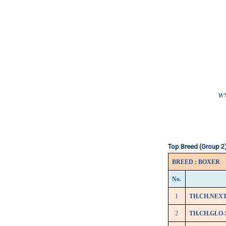
หา
Top Breed (Group 2
BREED : BOXER
No.
1
TH.CH.NEXT
2
TH.CH.GLO-