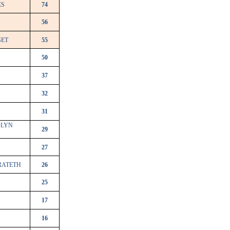
ES
74
56
SET
55
50
37
32
31
OLYN
29
27
RATETH
26
25
17
16