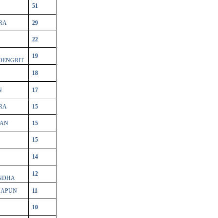
51
RA
29
22
19
OENGRIT
18
N
17
RA
15
WAN
15
15
14
12
NDHA
UAPUN
11
10