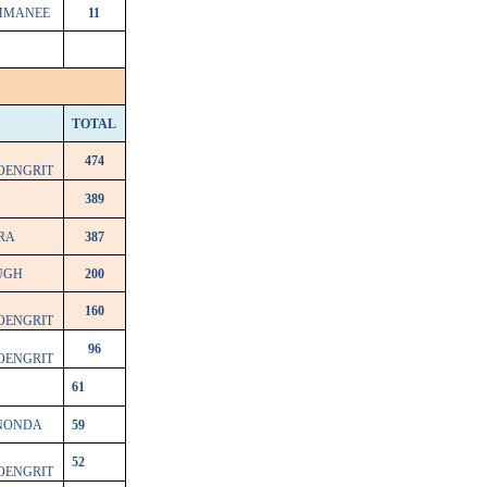
MMANEE
11
TOTAL
474
OENGRIT
389
RA
387
UGH
200
160
OENGRIT
96
OENGRIT
61
ANONDA
59
52
OENGRIT