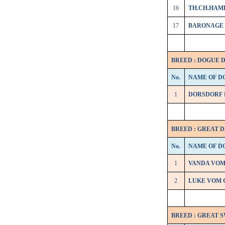
16
TH.CH.HAM
17
BARONAGE
BREED : DOGUE 
No.
NAME OF D
1
DORSDORF
BREED : GREAT 
No.
NAME OF D
1
VANDA VOM
2
LUKE VOM 
BREED : GREAT 