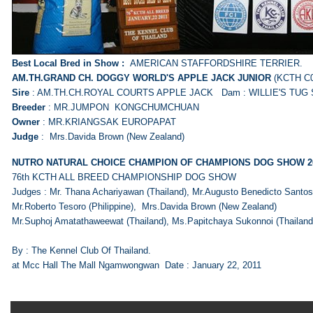
Best Local Bred in Show :
AMERICAN STAFFORDSHIRE TERRIER.
AM.TH.GRAND CH. DOGGY WORLD'S APPLE JACK JUNIOR
(KCTH C0
Sire
: AM.TH.CH.ROYAL COURTS APPLE JACK Dam : WILLIE'S TUG
Breeder
: MR.JUMPON KONGCHUMCHUAN
Owner
: MR.KRIANGSAK EUROPAPAT
Judge
: Mrs.Davida Brown (New Zealand)
NUTRO NATURAL CHOICE CHAMPION OF CHAMPIONS DOG SHOW 2
76th KCTH ALL BREED CHAMPIONSHIP DOG SHOW
Judges : Mr. Thana Achariyawan (Thailand), Mr.Augusto Benedicto Santos I
Mr.Roberto Tesoro (Philippine), Mrs.Davida Brown (New Zealand)
Mr.Suphoj Amatathaweewat (Thailand), Ms.Papitchaya Sukonnoi (Thailand
By : The Kennel Club Of Thailand.
at Mcc Hall The Mall Ngamwongwan Date : January 22, 2011