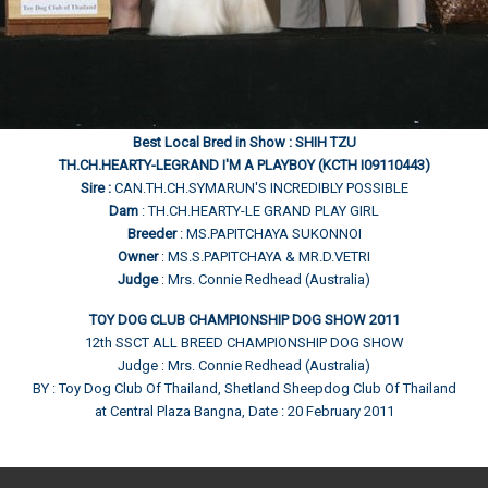
Best Local Bred in Show : SHIH TZU
TH.CH.HEARTY-LEGRAND I'M A PLAYBOY (KCTH I09110443)
Sire :
CAN.TH.CH.SYMARUN'S INCREDIBLY POSSIBLE
Dam
: TH.CH.HEARTY-LE GRAND PLAY GIRL
Breeder
: MS.PAPITCHAYA SUKONNOI
Owner
: MS.S.PAPITCHAYA & MR.D.VETRI
Judge
: Mrs. Connie Redhead (Australia)
TOY DOG CLUB CHAMPIONSHIP DOG SHOW 2011
12th SSCT ALL BREED CHAMPIONSHIP DOG SHOW
Judge : Mrs. Connie Redhead (Australia)
BY : Toy Dog Club Of Thailand, Shetland Sheepdog Club Of Thailand
at Central Plaza Bangna, Date : 20 February 2011