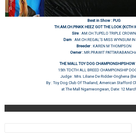
Best in Show : PUG
TH.AM.CH.PINKK HEEZ GOT THE LOOK (KCTH I
Sire
: AM.CH.TUPELO TRIPLE CROWN
Dam
: AM.CH.REGAL'S MISS WYNSUM IN
Breeder
: KAREN M THOMPSON
Owner :
MR.PRAWIT PATTARABANCH
THE MALL TOY DOG CHAMPIONSHIPSHOW 
15th TDCTH ALL BREED CHAMPIONSHIP D
Judge : Mrs. Liliane De Ridder-Onghena (B
By : Toy Dog Club Of Thailand, American Stafford C
at The Mall Ngamwongwan, Date: 12 Marc