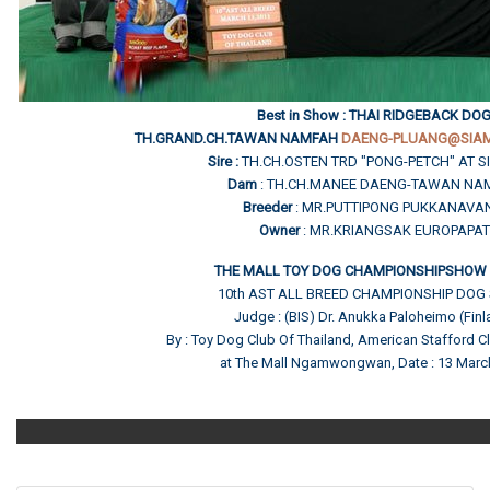
Best in Show : THAI RIDGEBACK DO
TH.GRAND.CH.TAWAN NAMFAH
DAENG-PLUANG@SIA
Sire :
TH.CH.OSTEN TRD "PONG-PETCH" AT S
Dam
: TH.CH.MANEE DAENG-TAWAN NA
Breeder
: MR.PUTTIPONG PUKKANAVAN
Owner
: MR.KRIANGSAK EUROPAPAT
THE MALL TOY DOG CHAMPIONSHIPSHOW 
10th AST ALL BREED CHAMPIONSHIP DO
Judge : (BIS) Dr. Anukka Paloheimo (Finl
By : Toy Dog Club Of Thailand, American Stafford C
at The Mall Ngamwongwan, Date : 13 Marc