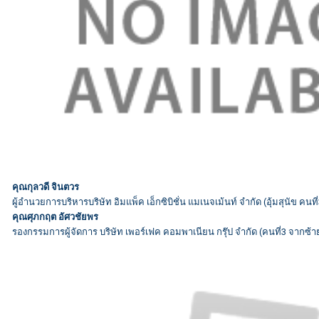
คุณกุลวดี จินตวร
ผู้อำนวยการบริหารบริษัท อิมแพ็ค เอ็กซิบิชั่น แมเนจเม้นท์ จำกัด (อุ้มสุนัข คน
คุณศุภกฤต อัศวชัยพร
รองกรรมการผู้จัดการ บริษัท เพอร์เฟค คอมพาเนียน กรุ๊ป จำกัด (คนที่3 จากซ้า