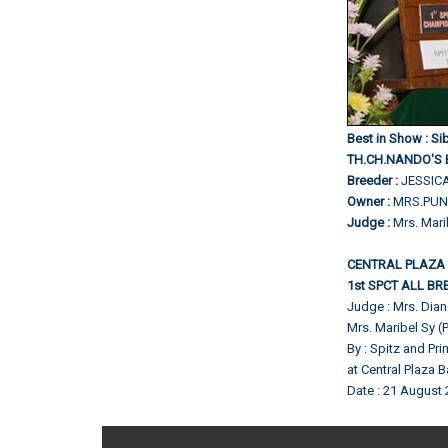
Best in Show : S
TH.CH.NANDO'S
Breeder :
JESSI
Owner :
MRS.PUN
Judge :
Mrs. Mari
CENTRAL PLAZA
1st SPCT ALL B
Judge : Mrs. Dian
Mrs. Maribel Sy 
By : Spitz and Pr
at Central Plaza
Date : 21 August