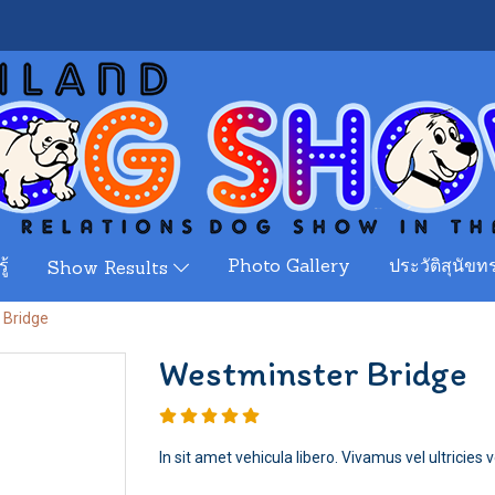
ู้
Photo Gallery
ประวัติสุนัขทร
Show Results
 Bridge
Westminster Bridge
In sit amet vehicula libero. Vivamus vel ultricies vel