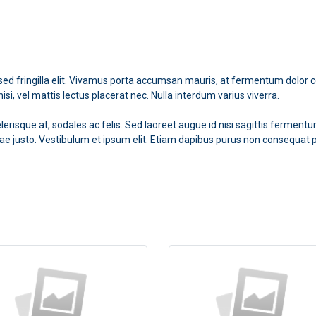
it, sed fringilla elit. Vivamus porta accumsan mauris, at fermentum dolor
isi, vel mattis lectus placerat nec. Nulla interdum varius viverra.
r scelerisque at, sodales ac felis. Sed laoreet augue id nisi sagittis fer
e justo. Vestibulum et ipsum elit. Etiam dapibus purus non consequat 