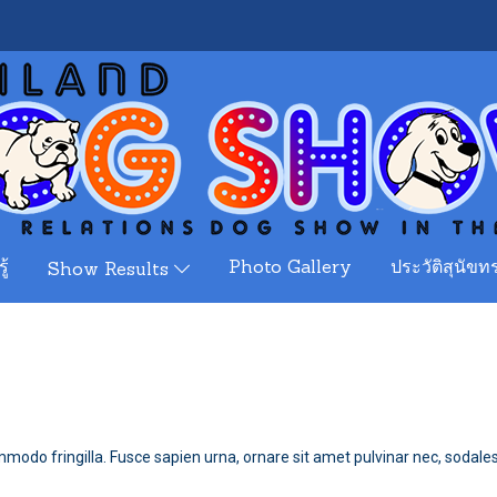
ู้
Photo Gallery
ประวัติสุนัขทร
Show Results
modo fringilla. Fusce sapien urna, ornare sit amet pulvinar nec, sodale