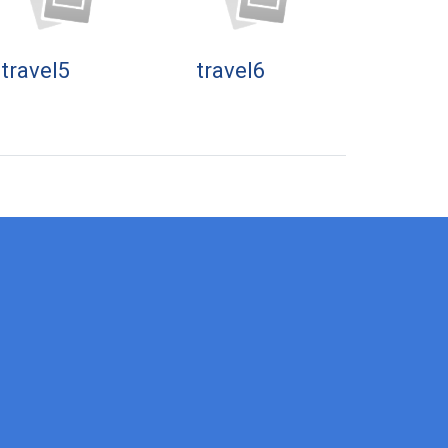
travel5
travel6