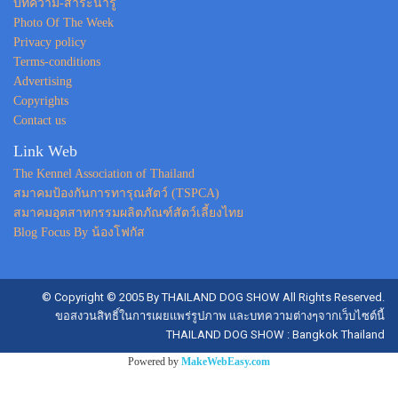
บทความ-สาระน่ารู้
Photo Of The Week
Privacy policy
Terms-conditions
Advertising
Copyrights
Contact us
Link Web
The Kennel Association of Thailand
สมาคมป้องกันการทารุณสัตว์ (TSPCA)
สมาคมอุตสาหกรรมผลิตภัณฑ์สัตว์เลี้ยงไทย
Blog Focus By น้องโฟกัส
© Copyright © 2005 By THAILAND DOG SHOW All Rights Reserved.
ขอสงวนสิทธิ์ในการเผยแพร่รูปภาพ และบทความต่างๆจากเว็บไซต์นี้
THAILAND DOG SHOW : Bangkok Thailand
Powered by
MakeWebEasy.com