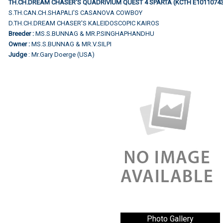
TH.CH.DREAM CHASER'S QUADRIVIUM QUEST 4 SPARTA (KCTH E1011074
S.TH.CAN.CH.SHAPALI'S CASANOVA COWBOY
D.TH.CH.DREAM CHASER'S KALEIDOSCOPIC KAIROS
Breeder :
MS.S.BUNNAG & MR.P.SINGHAPHANDHU
Owner :
MS.S.BUNNAG & MR.V.SILPI
Judge
: Mr.Gary Doerge (USA)
Photo Gallery