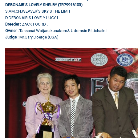
DEBONAIR'S LOVELY SHELBY (TR79916103)
S.AM.CH.WEAVER'S SKY'S THE LIMIT
D.DEBONAIR'S LOVELY LUCY-L
Breeder :
ZACK FOORD ,
Owner :
Tassanai Watjanakunakorn& Udomsin Rittichaikul
Judge
: Mr.Gary Doerge (USA)