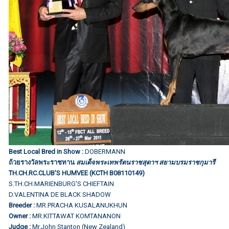
Best Local Bred in Show :
DOBERMANN
ถ้วยรางวัลพระราชทาน
สมเด็จพระเทพรัตนราชสุดาฯ สยามบรมราชกุมารี
TH.CH.RC.CLUB'S HUMVEE (KCTH B08110149)
S.TH.CH.MARIENBURG'S CHIEFTAIN
D.VALENTINA DE BLACK SHADOW
Breeder :
MR.PRACHA KUSALANUKHUN
Owner :
MR.KITTAWAT KOMTANANON
Judge :
Mr.John Stanton (New Zealand)