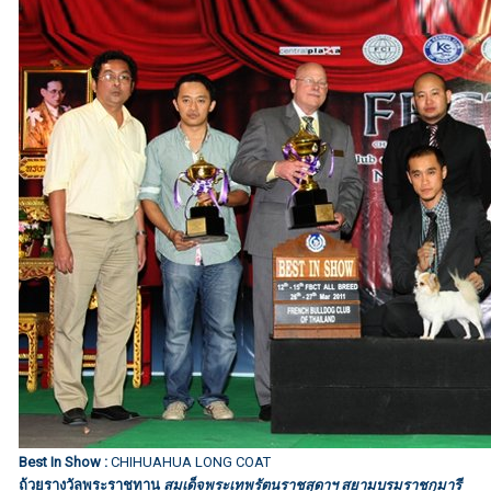
Best In Show :
CHIHUAHUA LONG COAT
ถ้วยรางวัลพระราชทาน
สมเด็จพระเทพรัตนราชสุดาฯ สยามบรมราชกุมารี