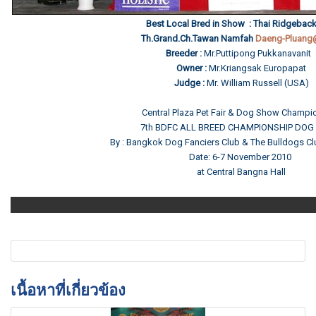
Best Local Bred in Show : Thai Ridgebac
Th.Grand.Ch.Tawan Namfah
Daeng-Pluan
Breeder :
Mr.Puttipong Pukkanavani
Owner :
Mr.Kriangsak Europapat
Judge :
Mr. William Russell (USA)
Central Plaza Pet Fair & Dog Show Champi
7th BDFC ALL BREED CHAMPIONSHIP DO
By : Bangkok Dog Fanciers Club & The Bulldogs Cl
Date: 6-7 November 2010
at Central Bangna Hall
เนื้อหาที่เกี่ยวข้อง