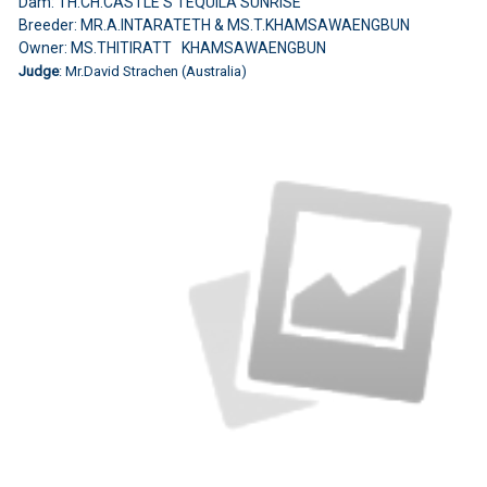
Dam: TH.CH.CASTLE'S TEQUILA SUNRISE
Breeder: MR.A.INTARATETH & MS.T.KHAMSAWAENGBUN
Owner: MS.THITIRATT KHAMSAWAENGBUN
Judge
: Mr.David Strachen (Australia)