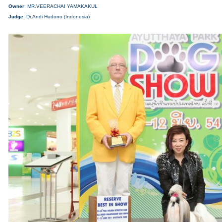
Owner
: MR.VEERACHAI YAMAKAKUL
Judge
: Dr.Andi Hudono (Indonesia)