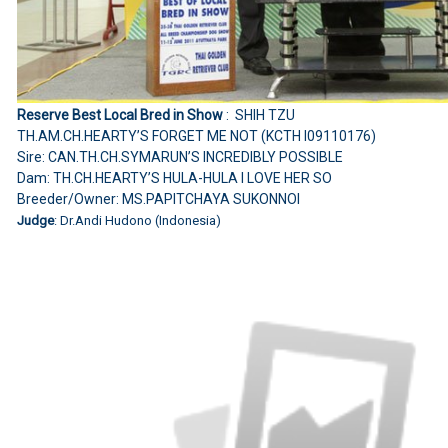
Reserve Best Local Bred in Show
: SHIH TZU
TH.AM.CH.HEARTY’S FORGET ME NOT (KCTH I09110176)
Sire: CAN.TH.CH.SYMARUN’S INCREDIBLY POSSIBLE
Dam: TH.CH.HEARTY’S HULA-HULA I LOVE HER SO
Breeder/Owner: MS.PAPITCHAYA SUKONNOI
Judge
: Dr.Andi Hudono (Indonesia)