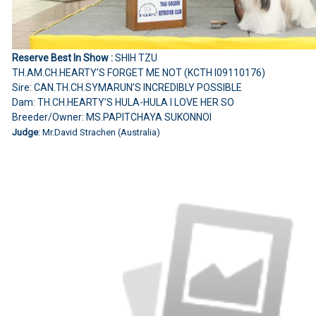
Reserve Best In Show :
SHIH TZU
TH.AM.CH.HEARTY’S FORGET ME NOT (KCTH I09110176)
Sire: CAN.TH.CH.SYMARUN’S INCREDIBLY POSSIBLE
Dam: TH.CH.HEARTY’S HULA-HULA I LOVE HER SO
Breeder/Owner: MS.PAPITCHAYA SUKONNOI
Judge
: Mr.David Strachen (Australia)