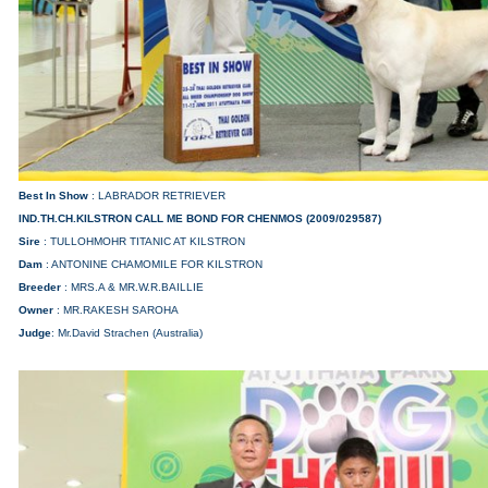
Best In Show
: LABRADOR RETRIEVER
IND.TH.CH.KILSTRON CALL ME BOND FOR CHENMOS (2009/029587)
Sire
: TULLOHMOHR TITANIC AT KILSTRON
Dam
: ANTONINE CHAMOMILE FOR KILSTRON
Breeder
: MRS.A & MR.W.R.BAILLIE
Owner
: MR.RAKESH SAROHA
Judge
: Mr.David Strachen (Australia)