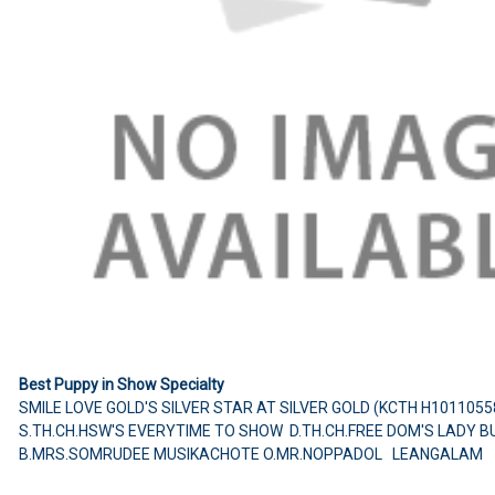
Best Puppy in Show Specialty
SMILE LOVE GOLD'S SILVER STAR AT SILVER GOLD (KCTH H1011055
S.TH.CH.HSW'S EVERYTIME TO SHOW D.TH.CH.FREE DOM'S LADY B
B.MRS.SOMRUDEE MUSIKACHOTE O.MR.NOPPADOL LEANGALAM