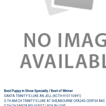
Best Puppy in Show Specialty / Best of Winner
SANTA TRINITY'S LUKE AN JELL (KCTH H10110491)
S.TH.AM.CH.TRINITY'S LUKE AT SHEABOURNE OFA24G CERF34 AKC
D.TH.CH.SANTA BELQUEST LADY IN LOVE