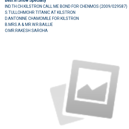
Best in Show Specialty
IND.TH.CH.KILSTRON CALL ME BOND FOR CHENMOS (2009/029587)
S.TULLOHMOHR TITANIC AT KILSTRON
D.ANTONINE CHAMOMILE FOR KILSTRON
B.MRS.A & MR.W.R.BAILLIE
O.MR.RAKESH SAROHA