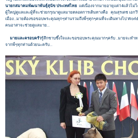
นายกสมาคมพัฒนาพันธุ์สุนัข ประเทศไทย
แต่เนื่องจากมายอายุแค่14แล้วไม่ได
ผู้ใหญ่ดูแลและผู้ที่จะช่วยกรุณาดูแลมายตลอดการเดินทางคือ คุณสุรเดช เอกวิริ
เมือง...มายต้องขอขอบพระคุณทุกๆท่านรวมถึงพี่ๆทุกๆคนที่จะเดินทางไป Worl
คนอาสาจะช่วยดูแลมาย...
มายและครอบครัว
รู้สึกซาบซึ้งใจและขอขอบพระคุณมากๆครับ ..มายจะทำหน้า
จากพี่ๆทุกท่านด้วยนะครับ...