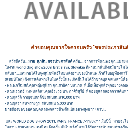
คำขอบคุณจากใจครอบครัว
"ขจรประภาสันต
สวัสดีครับ....
มาย ศุภสิน ขจรประภาสันต์
ครับ.....จากการที่คุณพ่อคุณแม่ส่
ในงาน world dog show2009, Bratislava, Slovakia ที่ผ่านมานั้นถึงแม้มายไ
กลับมา....แต่มายได้ไปจูงสุนัขพันธุ์ไทยหลังอานของบ้านนพเก้าที่ไปอยู่ที่ฮัง
(แชมป์โลก) ซึ่งการเดินทางไปในครั้งนั้นจะเกิดขึ้นไม่ได้ถ้าขาดบุคคลเหล่านี้คือ
- พล.อ.กรีเมศก์,คุณหญิงสุนิสา,คุณสาธิดา บุนนาค ที่เอื้อเฟื้อทุกสิ่งทุกอย่างต
- คุณนรฤทธ์ เทพหัสดินฯ,คุณธีระวุธ ประภาศิริสุรีย์ ที่คอยดูแลตลอดการเดินท
- คุณกุลวัติ กาญจนศักดิ์ชัยสนับสนุน10,000 บาท
- คุณผุสรา สุนทรางกูร สนับสนุน 5,000 บาท
มาย
ต้องขอขอบคุณบุคคลดังกล่าวข้างต้นเป็นอย่างสูงมากๆครับ...
และ WORLD DOG SHOW 2011, PARIS, FRANCE 7-11/07/11.ในปีนี้ มายจะไ
ในฐานะตัวแทนประเทศไทยอีกครั้ง..ซึ่งในครั้งนี้มายได้รับการสนับสนุนตั๋วเครื่