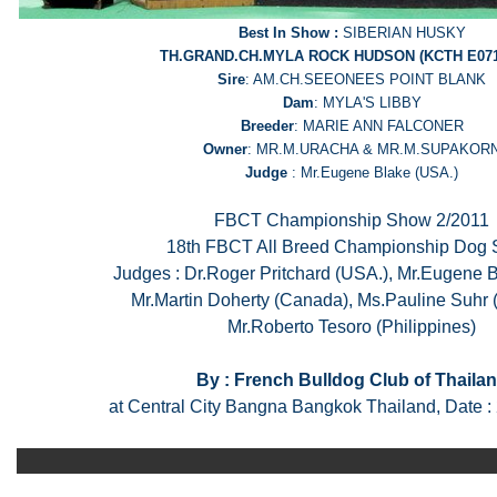
Best In Show :
SIBERIAN HUSKY
TH.GRAND.CH.MYLA ROCK HUDSON (KCTH E071
Sire
: AM.CH.SEEONEES POINT BLANK
Dam
: MYLA'S LIBBY
Breeder
: MARIE ANN FALCONER
Owner
: MR.M.URACHA & MR.M.SUPAKOR
Judge
: Mr.Eugene Blake (USA.)
FBCT Championship Show 2/2011
18th FBCT All Breed Championship Dog
Judges : Dr.Roger Pritchard (USA.), Mr.Eugene 
Mr.Martin Doherty (Canada), Ms.Pauline Suhr (
Mr.Roberto Tesoro (Philippines)
By : French Bulldog Club of Thaila
at Central City Bangna Bangkok Thailand, Date :