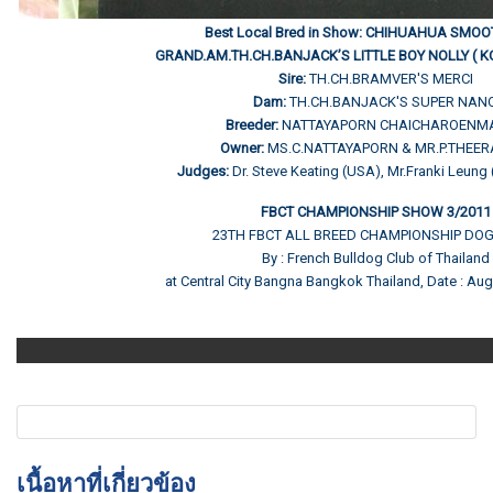
Best Local Bred in Show: CHIHUAHUA SMO
GRAND.AM.TH.CH.BANJACK’S LITTLE BOY NOLLY ( KC
Sire:
TH.CH.BRAMVER'S MERCI
Dam:
TH.CH.BANJACK'S SUPER NAN
Breeder:
NATTAYAPORN CHAICHAROENMA
Owner:
MS.C.NATTAYAPORN & MR.P.THEE
Judges:
Dr. Steve Keating (USA), Mr.Franki Leun
FBCT CHAMPIONSHIP SHOW 3/2011
23TH FBCT ALL BREED CHAMPIONSHIP DO
By : French Bulldog Club of Thailand
at Central City Bangna Bangkok Thailand, Date : Au
เนื้อหาที่เกี่ยวข้อง