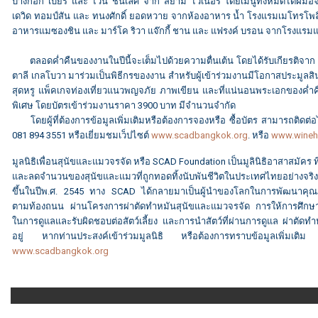
บางกอก เบียร์ และ ไวน์ ชั้นเลิศ จาก สยาม ไวเนอรี โดยเมนูทั้งหมดได้ฝีมือ
เดวิด ทอมป์สัน และ ทนงศักดิ์ ยอดหวาย จากห้องอาหาร น้ำ โรงแรมเมโทรโพล
อาหารแมซองชิน และ มาร์โค ริวา แจ๊กกี้ ชาน และ แฟรงค์ บรอน จากโรงแรมแ
ตลอดค่ำคืนของงานในปีนี้จะเต็มไปด้วยความตื่นเต้น โดยได้รับเกียรติจาก คุ
ตาลี เกลโบวา มาร่วมเป็นพิธีกรของงาน สำหรับผู้เข้าร่วมงานมีโอกาสประมูลสินค
สุดหรู แพ็คเกจท่องเที่ยวแนวพญจภัย ภาพเขียน และที่แน่นอนพระเอกของค่ำคื
พิเศษ โดยบัตรเข้าร่วมงานราคา 3900 บาท มีจำนวนจำกัด
โดยผู้ที่ต้องการข้อมูลเพิ่มเติมหรือต้องการจองหรือ ซื้อบัตร สามารถติดต่อได
081 894 3551 หรือเยี่ยมชมเว็ปไซต์
www.scadbangkok.org
. หรือ
www.wineha
มูลนิธิเพื่อนสุนัขและแมวจรจัด หรือ SCAD Foundation เป็นมูลินิธิอาสาสมัคร 
และลดจำนวนของสุนัขและแมวที่ถูกทอดทิ้งนับพันชีวิตในประเทศไทยอย่างจริงจัง ตั
ขึ้นในปีพ.ศ. 2545 ทาง SCAD ได้กลายมาเป็นผู้นำของโลกในการพัฒนาคุณภา
ตามท้องถนน ผ่านโครงการผ่าตัดทำหมันสุนัขและแมวจรจัด การให้การศึกษาท
ในการดูแลและรับผิดชอบต่อสัตว์เลี้ยง และการนำสัตว์ที่ผ่านการดูแล ผ่าตัดทำหม
อยู่ หากท่านประสงค์เข้าร่วมมูลนิธิ หรือต้องการทราบข้อมูลเพิ่มเติม ส
www.scadbangkok.org