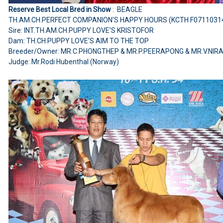
Reserve Best Local Bred in Show
: BEAGLE
TH.AM.CH.PERFECT COMPANION'S HAPPY HOURS (KCTH F0711031
Sire: INT.TH.AM.CH.PUPPY LOVE'S KRISTOFOR
Dam: TH.CH.PUPPY LOVE'S AIM TO THE TOP
Breeder/Owner: MR.C.PHONGTHEP & MR.P.PEERAPONG & MR.V.NIR
Judge: Mr.Rodi Hubenthal (Norway)