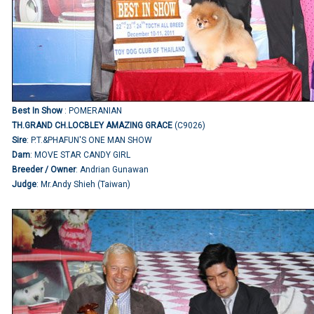
Best In Show
: POMERANIAN
TH.GRAND CH.LOCBLEY AMAZING GRACE
(C9026)
Sire
: P.T.&PHAFUN'S ONE MAN SHOW
Dam
: MOVE STAR CANDY GIRL
Breeder / Owner
: Andrian Gunawan
Judge
: Mr.Andy Shieh (Taiwan)