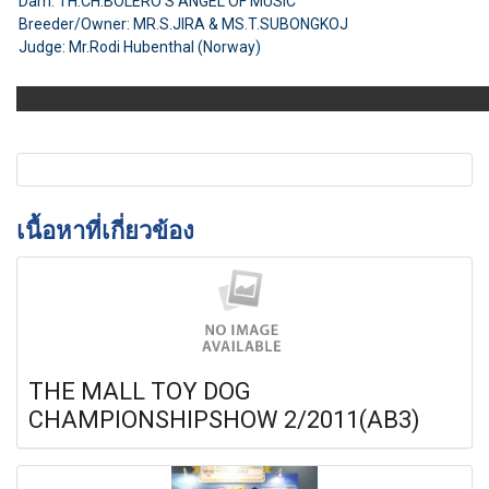
Dam: TH.CH.BOLERO'S ANGEL OF MUSIC
Breeder/Owner: MR.S.JIRA & MS.T.SUBONGKOJ
Judge: Mr.Rodi Hubenthal (Norway)
เนื้อหาที่เกี่ยวข้อง
THE MALL TOY DOG
CHAMPIONSHIPSHOW 2/2011(AB3)