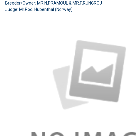
Breeder/Owner: MR.N.PRAMOUL & MR.P.RUNGROJ
Judge: Mr.Rodi Hubenthal (Norway)