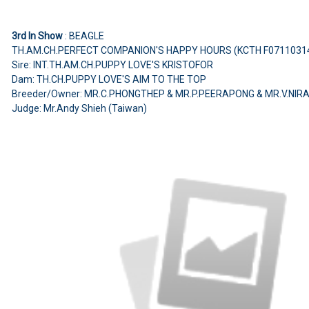
3rd In Show
: BEAGLE
TH.AM.CH.PERFECT COMPANION'S HAPPY HOURS (KCTH F0711031
Sire: INT.TH.AM.CH.PUPPY LOVE'S KRISTOFOR
Dam: TH.CH.PUPPY LOVE'S AIM TO THE TOP
Breeder/Owner: MR.C.PHONGTHEP & MR.P.PEERAPONG & MR.V.NIR
Judge: Mr.Andy Shieh (Taiwan)