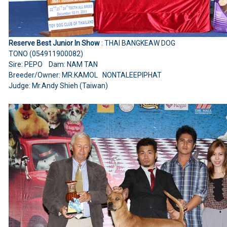
Reserve Best Junior In Show
: THAI BANGKEAW DOG
TONO (054911900082)
Sire: PEPO Dam: NAM TAN
Breeder/Owner: MR.KAMOL NONTALEEPIPHAT
Judge: Mr.Andy Shieh (Taiwan)