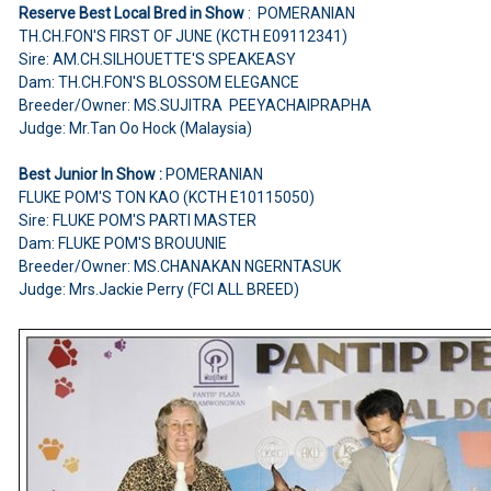
Reserve Best Local Bred in Show
: POMERANIAN
TH.CH.FON'S FIRST OF JUNE (KCTH E09112341)
Sire: AM.CH.SILHOUETTE'S SPEAKEASY
Dam: TH.CH.FON'S BLOSSOM ELEGANCE
Breeder/Owner: MS.SUJITRA PEEYACHAIPRAPHA
Judge: Mr.Tan Oo Hock (Malaysia)
Best Junior In Show :
POMERANIAN
FLUKE POM'S TON KAO (KCTH E10115050)
Sire: FLUKE POM'S PARTI MASTER
Dam: FLUKE POM'S BROUUNIE
Breeder/Owner: MS.CHANAKAN NGERNTASUK
Judge: Mrs.Jackie Perry (FCI ALL BREED)