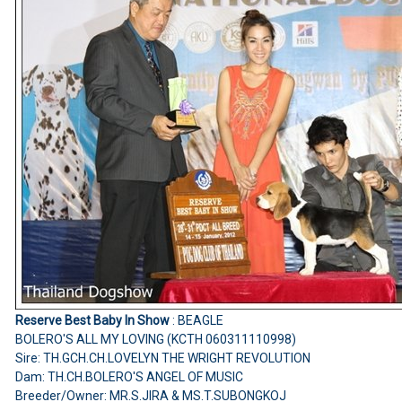
Reserve Best Baby In Show
: BEAGLE
BOLERO'S ALL MY LOVING (KCTH 060311110998)
Sire: TH.GCH.CH.LOVELYN THE WRIGHT REVOLUTION
Dam: TH.CH.BOLERO'S ANGEL OF MUSIC
Breeder/Owner: MR.S.JIRA & MS.T.SUBONGKOJ