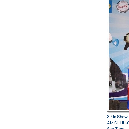
rd
3
In Show 
AM.CH.HU-C