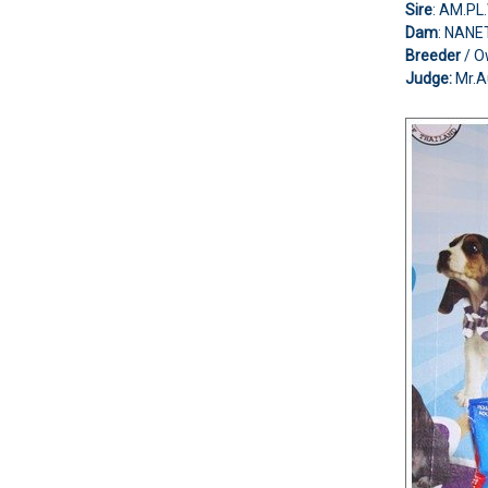
Sire
: AM.P
Dam
: NANE
Breeder
/ 
Judge:
Mr.A