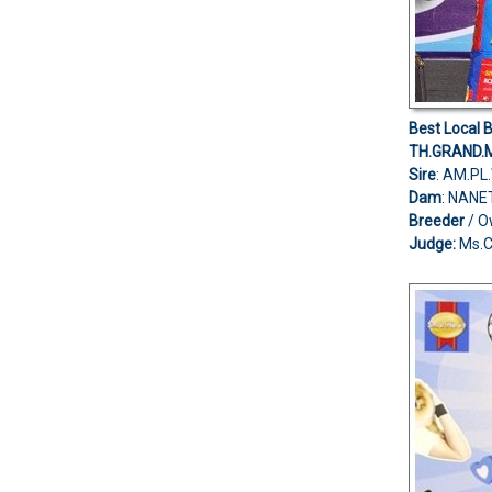
Best Local B
TH.GRAND.
Sire
: AM.P
Dam
: NANE
Breeder
/ 
Judge:
Ms.C