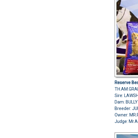
Reserve Bes
TH.AM.GRAN
Sire: LAWS
Dam: BULLY
Breeder: J
Owner: MR
Judge:
Mr.A