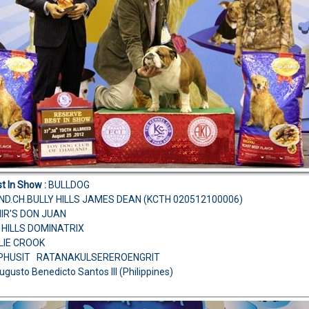
t In Show :
BULLDOG
D.CH.BULLY HILLS JAMES DEAN (KCTH 020512100006)
HIR'S DON JUAN
 HILLS DOMINATRIX
ULIE CROOK
.PHUSIT RATANAKULSEREROENGRIT
ugusto Benedicto Santos III (Philippines)