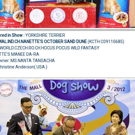
red in Show :
YORKSHIRE TERRIER
MAL.IND.CH.NANETTE'S OCTOBER SAND DUNE
(KCTH C09110685)
L.WORLD.CZECH.RO.CH.HOCUS POCUS WILD FANTASY
TTE'S MANEE DA-RA
Owner: MS.NANTA TANSACHA
hristine Anderson( USA.)