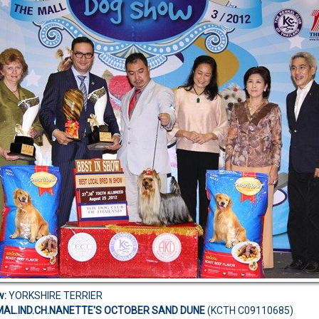
w:
YORKSHIRE TERRIER
MAL.IND.CH.NANETTE'S OCTOBER SAND DUNE
(KCTH C09110685)