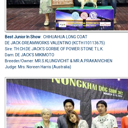
Best Junior In Show
: CHIHUAHUA LONG COAT
DE JACK-DREAMWORKS VALENTINO (KCTH I10113675)
Sire: TH.CH.DE JACK'S GORBIE OF POWER STONE T.L.K.
Dam: DE JACK'S MIKIMOTO
Breeder/Owner: MR.S.KLUNGVICHIT & MR.A.PRAKAIVICHIEN
Judge: Mrs. Noreen Harris (Australia)