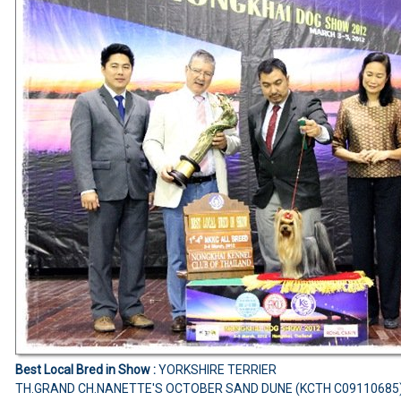
Best Local Bred in Show :
YORKSHIRE TERRIER
TH.GRAND CH.NANETTE'S OCTOBER SAND DUNE (KCTH C09110685