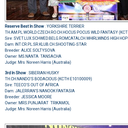
Reserve Best In Show
: YORKSHIRE TERRIER
TH.AM.PL.WORLD.CZECH.RO.CH.HOCUS POCUS WILD FANTASY (KCT
Sire: SVET.LUX.SCHWED.BELG.ROMCATALCH.WHIRLWINDS HIGH HO
Dam: INT.CR.PL.SR.KLUB.CH.SHOOTING-STAR
Breeder: ALICE SOLTYSOVA
Owner: MS.NANTA TANSACHA
Judge: Mrs. Noreen Harris (Australia)
3rd In Show
: SIBERIAN HUSKY
TH.CH.NANDO'S BODACIOUS (KCTH E10100009)
Sire: TEECO'S OUT OF AFRICA
Dam: JALERRAN'S NANOOK FANTASIA
Breeder: JESSICA MOORE
Owner: MRS.PUNJARAT TRIKAMOL
Judge: Mrs. Noreen Harris (Australia)