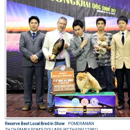
Reserve Best Local Bred in Show
: POMERANIAN
TH.CH.FAMILY POM'S DOLLARS (KCTH E09112381)