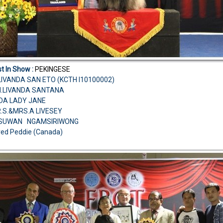
t In Show :
PEKINGESE
LIVANDA SAN ETO (KCTH I10100002)
CH.LIVANDA SANTANA
NDA LADY JANE
R.S.&MRS.A LIVESEY
.SUWAN NGAMSIRIWONG
red Peddie (Canada)