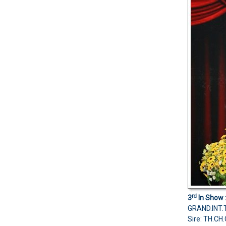
rd
3
In Show 
GRAND.INT.
Sire: TH.