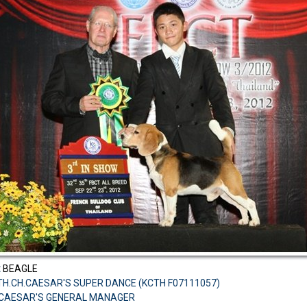
:
BEAGLE
TH.CH.CAESAR'S SUPER DANCE (KCTH F07111057)
CH.CAESAR'S GENERAL MANAGER