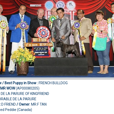
w / Best Puppy in Show :
FRENCH BULLDOG
D MR WOW
(AP00080205)
D DE LA PARURE OF KINGFRIEND
ORABLE DE LA PARURE
R.D FRIEND
/ Owner
: MR.F TAN
red Peddie (Canada)