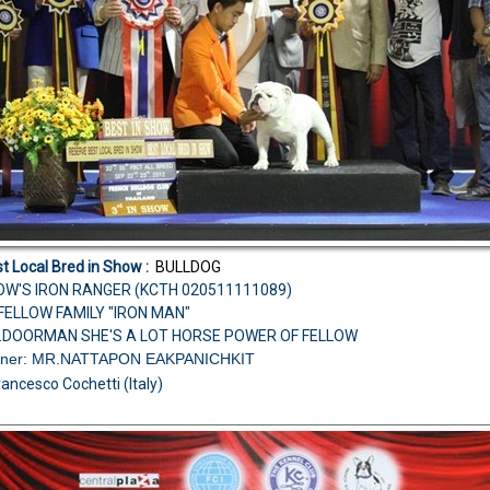
t Local Bred in Show :
BULLDOG
OW'S IRON RANGER (KCTH 020511111089)
H.FELLOW FAMILY "IRON MAN"
H.DOORMAN SHE'S A LOT HORSE POWER OF FELLOW
wner: MR.NATTAPON EAKPANICHKIT
rancesco Cochetti (Italy)