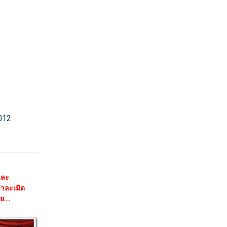
012
ละ
่าละเมิด
....