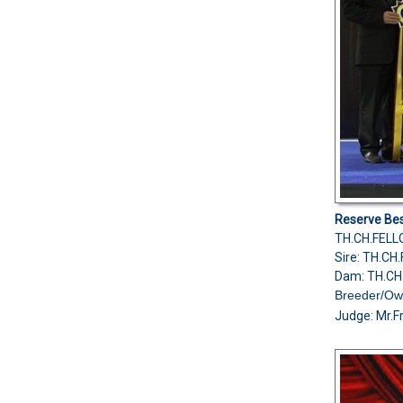
Reserve Bes
TH.CH.FELL
Sire: TH.C
Dam: TH.C
Breeder/O
Judge:
Mr.F