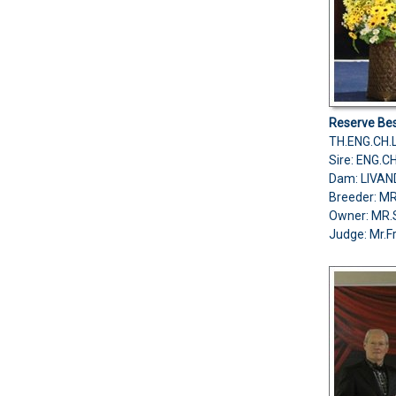
Reserve Bes
TH.ENG.CH.
Sire: ENG.
Dam: LIVA
Breeder: M
Owner: MR
Judge: Mr.F