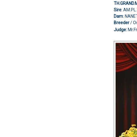
TH.GRAND.
Sire
: AM.P
Dam
: NANE
Breeder
/ 
Judge:
Mr.F