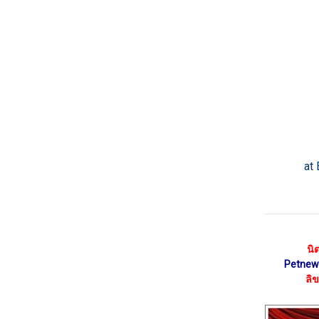
at
นิ
Petnew
ลิขส