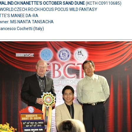
MAL.IND.CH.NANETTE'S OCTOBER SAND DUNE
(KCTH C09110685)
L.WORLD.CZECH.RO.CH.HOCUS POCUS WILD FANTASY
TTE'S MANEE DA-RA
Owner: MS.NANTA TANSACHA
rancesco Cochetti (Italy)