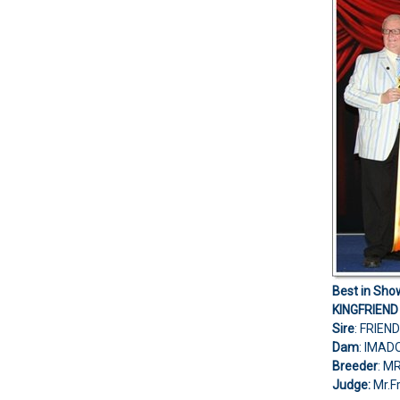
Best in Sho
KINGFRIEN
Sire
: FRIEN
Dam
: IMAD
Breeder
: M
Judge:
Mr.F