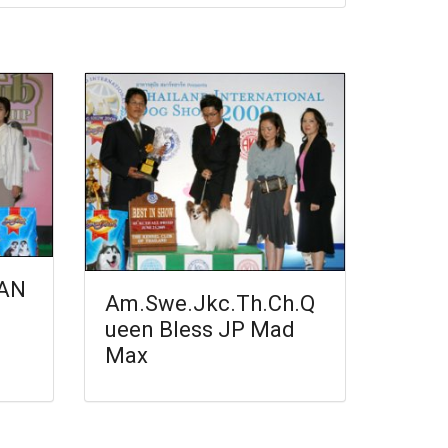
AN
Am.Swe.Jkc.Th.Ch.Q
ueen Bless JP Mad
Max