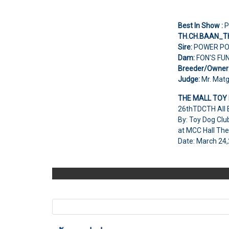
Best In Show :
P
TH.CH.BAAN_
Sire:
POWER P
Dam:
FON'S FU
Breeder/Owner
Judge:
Mr. Matg
THE MALL TOY
26thTDCTH All
By: Toy Dog Clu
at MCC Hall Th
Date: March 24