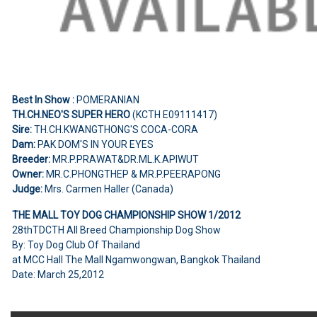
Best In Show :
POMERANIAN
TH.CH.NEO'S SUPER HERO
(KCTH E09111417)
Sire:
TH.CH.KWANGTHONG'S COCA-CORA
Dam:
PAK DOM'S IN YOUR EYES
Breeder:
MR.P.PRAWAT&DR.ML.K.APIWUT
Owner:
MR.C.PHONGTHEP & MR.P.PEERAPONG
Judge:
Mrs. Carmen Haller (Canada)
THE MALL TOY DOG CHAMPIONSHIP SHOW 1/2012
28thTDCTH All Breed Championship Dog Show
By: Toy Dog Club Of Thailand
at MCC Hall The Mall Ngamwongwan, Bangkok Thailand
Date: March 25,2012