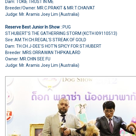
Dam: TOKIE TRUST IN ME
Breeder/Owner: MR.C.PRAKIT & MR.T.CHAIVAT
Judge: Mr. Aramis Joey Lim (Australia)
Reserve Best Junior In Show :
PUG
ST.HUBERT'S THE GATHERRING STORM (KCTH I09110513)
Sire: AM.TH.CH.REGAL'S STREAK OF GOLD
Dam: TH.CH.J-DEE'S HOT'N SPICY FOR ST.HUBERT
Breeder: MRS.ORRAWAN THIPKAILARD
Owner: MR.CHIN SEE FU
Judge: Mr. Aramis Joey Lim (Australia)