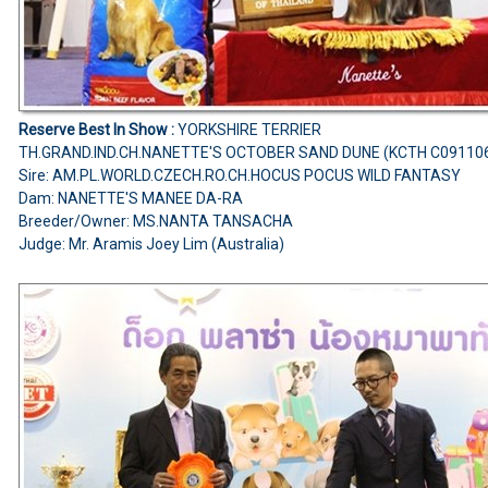
Reserve Best In Show :
YORKSHIRE TERRIER
TH.GRAND.IND.CH.NANETTE'S OCTOBER SAND DUNE (KCTH C09110
Sire: AM.PL.WORLD.CZECH.RO.CH.HOCUS POCUS WILD FANTASY
Dam: NANETTE'S MANEE DA-RA
Breeder/Owner: MS.NANTA TANSACHA
Judge: Mr. Aramis Joey Lim (Australia)