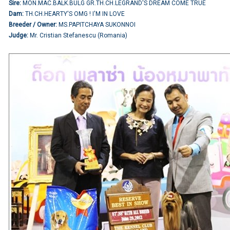
Sire:
MON.MAC.BALK.BULG GR.TH.CH.LEGRAND'S DREAM COME TRUE
Dam:
TH.CH.HEARTY'S OMG ! I'M IN LOVE
Breeder / Owner:
MS.PAPITCHAYA SUKONNOI
Judge:
Mr. Cristian Stefanescu (Romania)