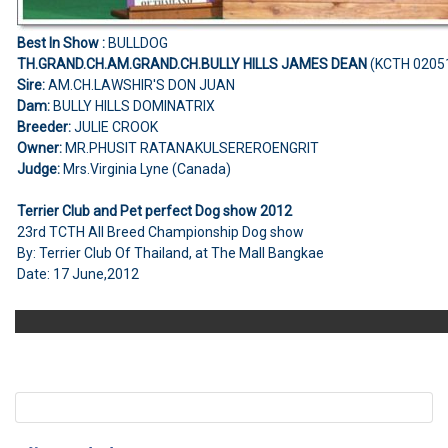
Best In Show :
BULLDOG
TH.GRAND.CH.AM.GRAND.CH.BULLY HILLS JAMES DEAN
(KCTH 0205
Sire:
AM.CH.LAWSHIR'S DON JUAN
Dam:
BULLY HILLS DOMINATRIX
Breeder:
JULIE CROOK
Owner:
MR.PHUSIT RATANAKULSEREROENGRIT
Judge:
Mrs.Virginia Lyne (Canada)
Terrier Club and Pet perfect Dog show 2012
23rd TCTH All Breed Championship Dog show
By: Terrier Club Of Thailand, at The Mall Bangkae
Date: 17 June,2012