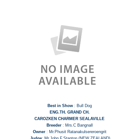
Best in Show
: Bull Dog
ENG.TH. GRAND CH.
CAROZKEN CHARMER SEALAVILLE
Breeder
: Mrs.C Bangnall
Owner
: Mr.Phusit Ratanakulsereroengrit
Judge
: Mr.John F.Stanton (NEW ZEALAND)