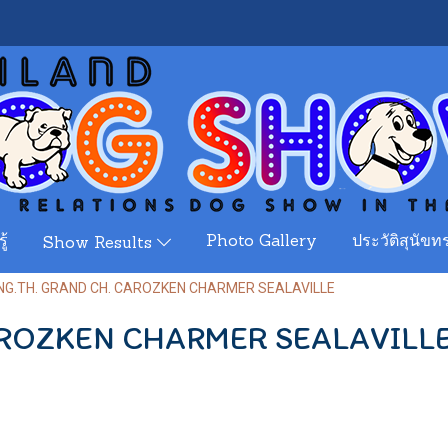
ู้
Photo Gallery
ประวัติสุนัขทร
Show Results
NG.TH. GRAND CH. CAROZKEN CHARMER SEALAVILLE
AROZKEN CHARMER SEALAVILL