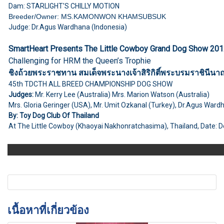
Dam: STARLIGHT'S CHILLY MOTION
Breeder/Owner: MS.KAMONWON KHAMSUBSUK
Judge: Dr.Agus Wardhana (Indonesia)
SmartHeart Presents The Little Cowboy Grand Dog Show 20
Challenging for HRM the Queen’s Trophie
ชิงถ้วยพระราชทาน สมเด็จพระนางเจ้าสิริกิติ์พระบรมราชินีนา
45th TDCTH ALL BREED CHAMPIONSHIP DOG SHOW
Judges:
Mr. Kerry Lee (Australia) Mrs. Marion Watson (Australia)
Mrs. Gloria Geringer (USA), Mr. Umit Ozkanal (Turkey), Dr.Agus Ward
By: Toy Dog Club Of Thailand
At The Little Cowboy (Khaoyai Nakhonratchasima), Thailand, Date: 
เนื้อหาที่เกี่ยวข้อง