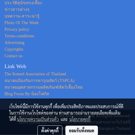
ประวัติสุนัขทรงเลี้ยง
ข่าวสารต่างๆ
บทความ-สาระน่ารู้
Photo Of The Week
Privacy policy
Terms-conditions
Advertising
Copyrights
Contact us
Link Web
The Kennel Association of Thailand
สมาคมป้องกันการทารุณสัตว์ (TSPCA)
สมาคมอุตสาหกรรมผลิตภัณฑ์สัตว์เลี้ยงไทย
Blog Focus By น้องโฟกัส
เว็บไซต์นี้มีการใช้งานคุกกี้ เพื่อเพิ่มประสิทธิภาพและประสบการณ์ที่ดี
ในการใช้งานเว็บไซต์ของท่าน ท่านสามารถอ่านรายละเอียดเพิ่มเติม
© Copyright © 2005 By THAILAND DOG SHOW All Rights Reserved.
ได้ที่
นโยบายความเป็นส่วนตัว
และ
นโยบายคุกกี้
ขอสงวนสิทธิ์ในการเผยแพร่รูปภาพ และบทความต่างๆจากเว็บไซต์นี้
THAILAND DOG SHOW : Bangkok Thailand
ตั้งค่าคุกกี้
ยอมรับทั้งหมด