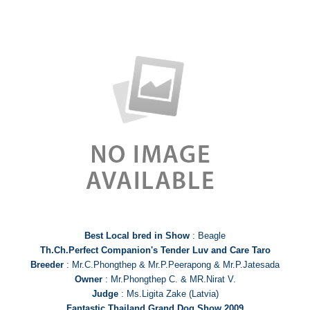
Best Local bred in Show
: Beagle
Th.Ch.Perfect Companion's Tender Luv and Care Taro
Breeder
: Mr.C.Phongthep & Mr.P.Peerapong & Mr.P.Jatesada
Owner
: Mr.Phongthep C. & MR.Nirat V.
Judge
: Ms.Ligita Zake (Latvia)
Fantastic Thailand Grand Dog Show 2009