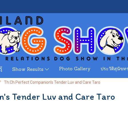
ู้
Photo Gallery
ประวัติสุนัขทร
Show Results
Th.Ch.Perfect Companion's Tender Luv and Care Taro
's Tender Luv and Care Taro