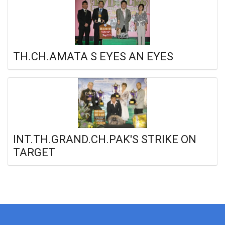
TH.CH.AMATA S EYES AN EYES
INT.TH.GRAND.CH.PAK'S STRIKE ON
TARGET