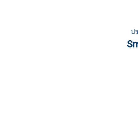
ปร
Sm