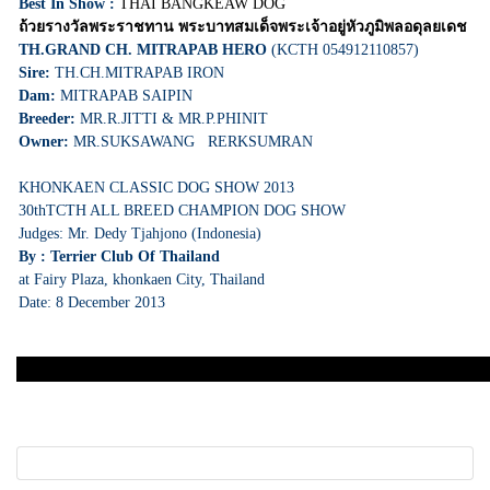
Best In Show :
THAI BANGKEAW DOG
ถ้วยรางวัลพระราชทาน พระบาทสมเด็จพระเจ้าอยู่หัวภูมิพลอดุลยเดช
TH.GRAND CH. MITRAPAB HERO
(KCTH 054912110857)
Sire:
TH.CH.MITRAPAB IRON
Dam:
MITRAPAB SAIPIN
Breeder:
MR.R.JITTI & MR.P.PHINIT
Owner:
MR.SUKSAWANG RERKSUMRAN
KHONKAEN CLASSIC DOG SHOW 2013
30thTCTH ALL BREED CHAMPION DOG SHOW
Judges: Mr. Dedy Tjahjono (Indonesia)
By : Terrier Club Of Thailand
at Fairy Plaza, khonkaen City, Thailand
Date: 8 December 2013