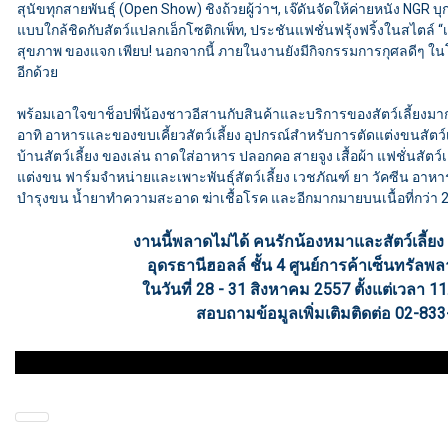
สุนัขทุกสายพันธุ์ (Open Show) ชิงถ้วยผู้ว่าฯ, เจ๊ดันจัดให้ค่ายหนัง NGR บุ
แบบใกล้ชิดกับสัตว์แปลกเอ็กโซติกเพ็ท, ประชันแฟชั่นฟรุ้งฟริ้งในสไตล์ 
สุขภาพ ของแจก เพียบ! นอกจากนี้ ภายในงานยังมีกิจกรรมการกุศลดีๆ ในโคร
อีกด้วย
พร้อมเอาใจขาช็อปพี่น้องชาวอีสานกับสินค้าและบริการของสัตว์เลี้ยงม
อาทิ อาหารและของขบเคี้ยวสัตว์เลี้ยง อุปกรณ์สำหรับการตัดแต่งขนสัตว์เลี
บ้านสัตว์เลี้ยง ของเล่น ถาดใส่อาหาร ปลอกคอ สายจูง เสื้อผ้า แฟชั่นสัตว์เ
แต่งขน ฟาร์มจำหน่ายและเพาะพันธุ์สัตว์เลี้ยง เวชภัณฑ์ ยา วัคซีน อาหา
บำรุงขน น้ำยาทำความสะอาด ฆ่าเชื้อโรค และอีกมากมายบนเนื้อที่กว่า
งานนี้พลาดไม่ได้ คนรักน้องหมาและสัตว์เลี้ยง
อุดรธานีฮอลล์ ชั้น 4 ศูนย์การค้าเซ็นทรัลพ
ในวันที่ 28 - 31 สิงหาคม 2557 ตั้งแต่เวลา 11
สอบถามข้อมูลเพิ่มเติมติดต่อ 02-83