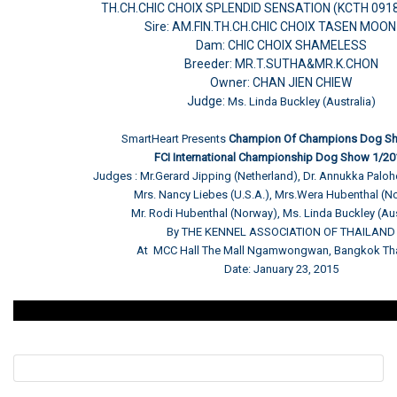
TH.CH.CHIC CHOIX SPLENDID SENSATION (KCTH 091
Sire: AM.FIN.TH.CH.CHIC CHOIX TASEN MOON
Dam: CHIC CHOIX SHAMELESS
Breeder: MR.T.SUTHA&MR.K.CHON
Owner: CHAN JIEN CHIEW
Judge:
Ms. Linda Buckley (Australia)
SmartHeart Presents
Champion Of Champions Dog S
FCI International Championship Dog Show 1/20
Judges : Mr.Gerard Jipping (Netherland), Dr. Annukka Paloh
Mrs. Nancy Liebes (U.S.A.), Mrs.Wera Hubenthal (N
Mr. Rodi Hubenthal (Norway), Ms. Linda Buckley (Aus
By THE KENNEL ASSOCIATION OF THAILAND
At MCC Hall The Mall Ngamwongwan, Bangkok Tha
Date: January 23, 2015