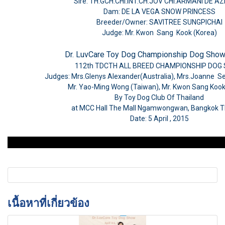
Sire: TH.GCH.CHI.INT.CH.JOV CHI.ARMANI DE AZ
Dam: DE LA VEGA SNOW PRINCESS
Breeder/Owner: SAVITREE SUNGPICHAI
Judge:
Mr. Kwon Sang Kook (Korea)
Dr. LuvCare Toy Dog Championship Dog Sho
112th TDCTH ALL BREED CHAMPIONSHIP DOG
Judges: Mrs.Glenys Alexander(Australia), Mrs.Joanne Sew
Mr. Yao-Ming Wong (Taiwan), Mr. Kwon Sang Kook
By Toy Dog Club Of Thailand
at MCC Hall The Mall Ngamwongwan, Bangkok T
Date: 5 April , 2015
เนื้อหาที่เกี่ยวข้อง