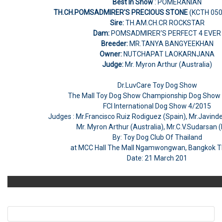
Best In Show
: POMERANIAN
TH.CH.POMSADMIRER'S PRECIOUS STONE
(KCTH 05
Sire:
TH.AM.CH.CR ROCKSTAR
Dam:
POMSADMIRER'S PERFECT 4 EVER
Breeder:
MR.TANYA BANGYEEKHAN
Owner:
NUTCHAPAT LAOKARNJANA
Judge:
Mr. Myron Arthur (Australia)
Dr.LuvCare Toy Dog Show
The Mall Toy Dog Show Championship Dog Sho
FCI International Dog Show 4/2015
Judges : Mr.Francisco Ruiz Rodiguez (Spain), Mr.Javinde
Mr. Myron Arthur (Australia), Mr.C.V.Sudarsan (
By: Toy Dog Club Of Thailand
at MCC Hall The Mall Ngamwongwan, Bangkok T
Date: 21 March 201