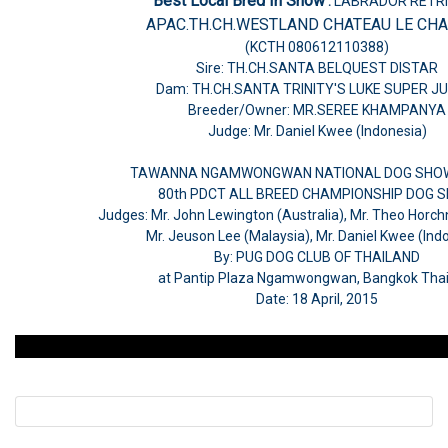
Best Local Bred In Show
:
LABRADOR RETR
APAC.TH.CH.WESTLAND CHATEAU LE CH
(KCTH 080612110388)
Sire: TH.CH.SANTA BELQUEST DISTAR
Dam: TH.CH.SANTA TRINITY'S LUKE SUPER J
Breeder/Owner: MR.SEREE KHAMPANYA
Judge: Mr. Daniel Kwee (Indonesia)
TAWANNA NGAMWONGWAN NATIONAL DOG SHOW
80th PDCT ALL BREED CHAMPIONSHIP DOG 
Judges: Mr. John Lewington (Australia), Mr. Theo Horchn
Mr. Jeuson Lee (Malaysia), Mr. Daniel Kwee (Ind
By: PUG DOG CLUB OF THAILAND
at Pantip Plaza Ngamwongwan, Bangkok Thai
Date: 18 April, 2015