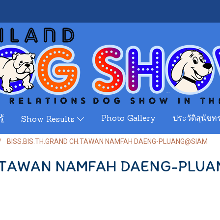
ู้
Photo Gallery
ประวัติสุนัขทร
Show Results
BISS.BIS.TH.GRAND CH.TAWAN NAMFAH DAENG-PLUANG@SIAM
CH.TAWAN NAMFAH DAENG-PLU