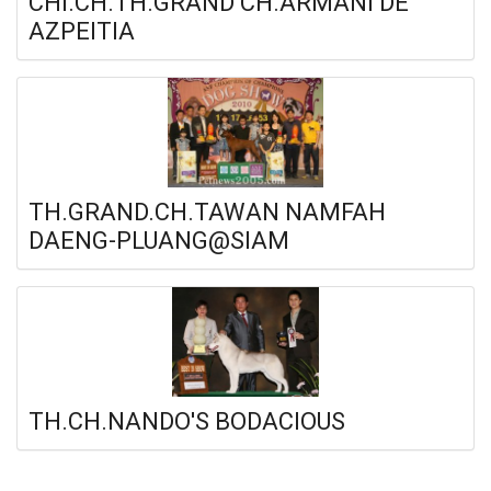
CHI.CH.TH.GRAND CH.ARMANI DE
AZPEITIA
TH.GRAND.CH.TAWAN NAMFAH
DAENG-PLUANG@SIAM
TH.CH.NANDO'S BODACIOUS