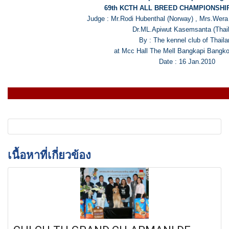
69th KCTH ALL BREED CHAMPIONSH
Judge : Mr.Rodi Hubenthal (Norway) , Mrs.Wera
Dr.ML.Apiwut Kasemsanta (Thai
By : The kennel club of Thail
at Mcc Hall The Mell Bangkapi Bangko
Date : 16 Jan.2010
เนื้อหาที่เกี่ยวข้อง