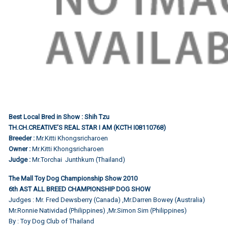
Best Local Bred in Show : Shih Tzu
TH.CH.CREATIVE’S REAL STAR I AM (KCTH I08110768)
Breeder :
Mr.Kitti Khongsricharoen
Owner :
Mr.Kitti Khongsricharoen
Judge :
Mr.Torchai Junthkum (Thailand)
The Mall Toy Dog Championship Show 2010
6th AST ALL BREED CHAMPIONSHIP DOG SHOW
Judges : Mr. Fred Dewsberry (Canada) ,Mr.Darren Bowey (Australia)
Mr.Ronnie Natividad (Philippines) ,Mr.Simon Sim (Philippines)
By : Toy Dog Club of Thailand