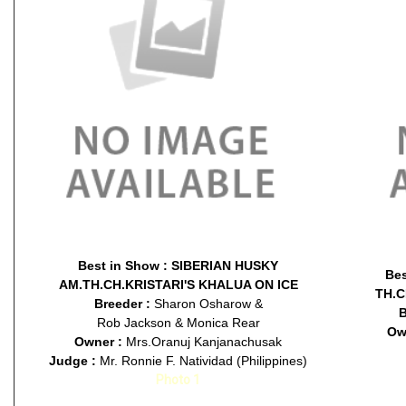
Best in Show :
SIBERIAN HUSKY
Bes
AM.TH.CH.KRISTARI'S KHALUA ON ICE
TH.
Breeder :
Sharon Osharow &
B
Rob Jackson & Monica Rear
Ow
Owner :
Mrs.Oranuj Kanjanachusak
Judge :
Mr. Ronnie F. Natividad (Philippines)
Photo 1