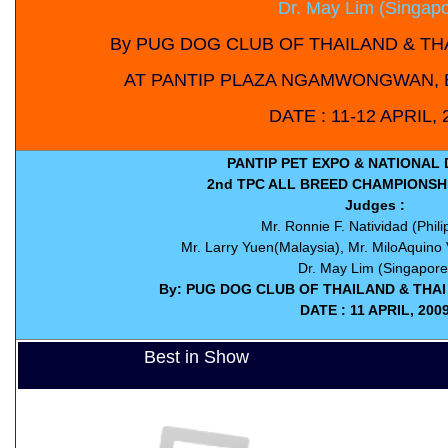
Dr. May Lim (Singapo
By PUG DOG CLUB OF THAILAND & T
AT PANTIP PLAZA NGAMWONGWAN, 
DATE : 11-12 APRIL, 
PANTIP PET EXPO & NATIONAL
2nd TPC ALL BREED CHAMPIONS
Judges :
Mr. Ronnie F. Natividad (Phili
Mr. Larry Yuen(Malaysia), Mr. MiloAquino 
Dr. May Lim (Singapore
By: PUG DOG CLUB OF THAILAND & THA
DATE : 11 APRIL, 200
Best in Show