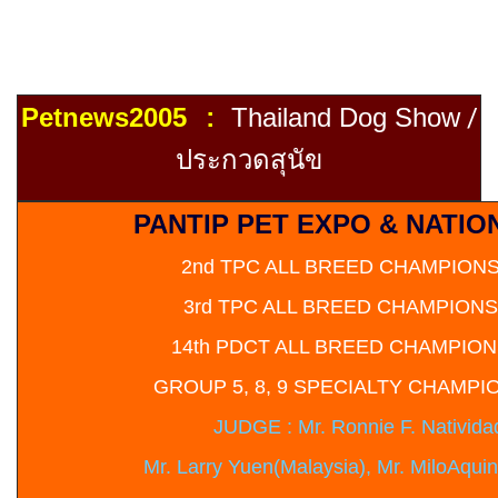
Petnews2005
Thailand
Dog Show
/
:
ประกวดสุนัข
PANTIP PET EXPO & NATI
2nd TPC ALL BREED CHAMPION
3rd TPC ALL BREED CHAMPION
14th PDCT ALL BREED CHAMPIO
GROUP 5, 8, 9 SPECIALTY CHAMP
JUDGE : Mr. Ronnie F. Natividad
Mr. Larry Yuen(Malaysia), Mr. MiloAquin