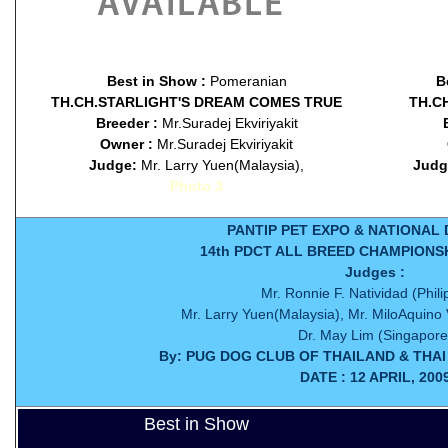
Best in Show :
Pomeranian
B
TH.CH.STARLIGHT'S DREAM COMES TRUE
TH.C
Breeder :
Mr.Suradej Ekviriyakit
Owner :
Mr.Suradej Ekviriyakit
Judge:
Mr. Larry Yuen(Malaysia),
Judg
Photo 3
PANTIP PET EXPO & NATIONAL
14th PDCT ALL BREED CHAMPIONS
Judges :
Mr. Ronnie F. Natividad (Phili
Mr. Larry Yuen(Malaysia), Mr. MiloAquino 
Dr. May Lim (Singapore
By: PUG DOG CLUB OF THAILAND & THA
DATE : 12 APRIL, 200
Best in Show