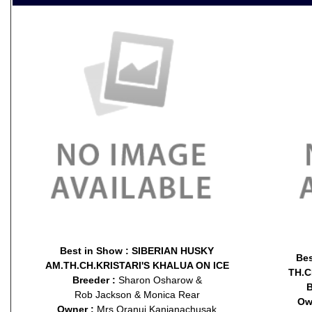
Best in Show :
SIBERIAN HUSKY
Bes
AM.TH.CH.KRISTARI'S KHALUA ON ICE
TH.
Breeder :
Sharon Osharow &
B
Rob Jackson & Monica Rear
Ow
Owner :
Mrs.Oranuj Kanjanachusak