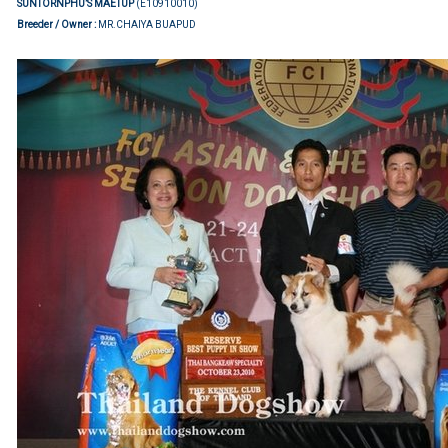
SUNTORNPHU’S MAETUP
(E10910010)
Breeder / Owner :
MR.CHAIYA BUAPUD