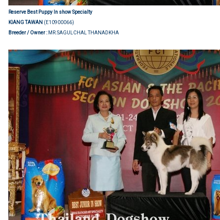
Reserve Best Puppy
In show Specialty
KIANG TAWAN
(E10900066)
Breeder / Owner :
MR.SAGULCHAL THANADKHA