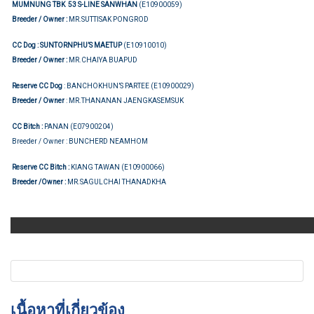
MUMNUNG TBK 53 S-LINE SANWHAN
(E10900059)
Breeder / Owner :
MR.SUTTISAK PONGROD
CC Dog :
SUNTORNPHU’S MAETUP
(E10910010)
Breeder / Owner :
MR.CHAIYA BUAPUD
Reserve CC Dog
: BANCHOKHUN’S PARTEE (E10900029)
Breeder / Owner
: MR.THANANAN JAENGKASEMSUK
CC Bitch :
PANAN (E07900204)
Breeder / Owner : BUNCHERD NEAMHOM
Reserve CC Bitch :
KIANG TAWAN (E10900066)
Breeder /Owner :
MR.SAGULCHAI THANADKHA
เนื้อหาที่เกี่ยวข้อง