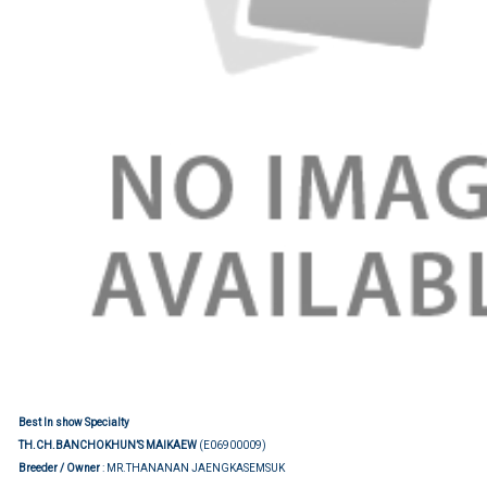
Best In show Specialty
TH.CH.BANCHOKHUN’S MAIKAEW
(E06900009)
Breeder / Owner
: MR.THANANAN JAENGKASEMSUK