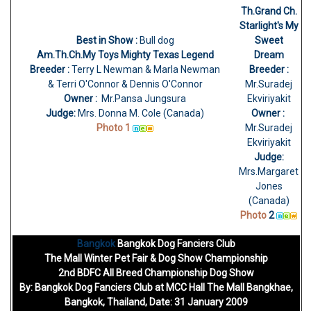
Th.Grand Ch.
Starlight's My
Best in Show :
Bull dog
Sweet
Am.Th.Ch.My Toys Mighty Texas Legend
Dream
Breeder :
Terry L Newman & Marla Newman
Breeder :
& Terri O'Connor & Dennis O'Connor
Mr.Suradej
Owner :
Mr.Pansa Jungsura
Ekviriyakit
Judge:
Mrs. Donna M. Cole (Canada)
Owner :
Photo 1
Mr.Suradej
Ekviriyakit
Judge:
Mrs.Margaret
Jones
(Canada)
Photo
2
Bangkok
Bangkok Dog Fanciers Club
The Mall Winter Pet Fair & Dog Show Championship
2nd BDFC All Breed Championship Dog Show
By:
Bangkok Dog Fanciers Club
at
MCC Hall The Mall Bangkhae,
Bangkok, Thailand, Date: 31 January 2009