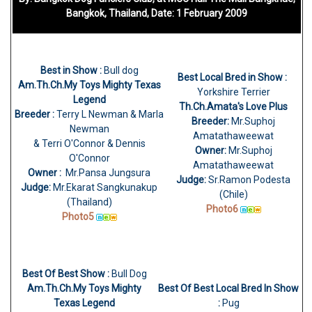
Bangkok, Thailand, Date:
1 February 2009
Best in Show :
Bull dog
Best Local Bred in Show :
Am.Th.Ch.My Toys Mighty Texas
Yorkshire Terrier
Legend
Th.Ch.Amata's Love Plus
Breeder :
Terry L Newman & Marla
Breeder:
Mr.Suphoj
Newman
Amatathaweewat
& Terri O'Connor & Dennis
Owner:
Mr.Suphoj
O'Connor
Amatathaweewat
Owner :
Mr.Pansa Jungsura
Judge:
Sr.Ramon Podesta
Judge:
Mr.Ekarat Sangkunakup
(Chile)
(Thailand)
Photo6
Photo5
Best Of Best Show :
Bull Dog
Am.Th.Ch.My Toys Mighty
Best Of Best Local Bred In Show
Texas Legend
:
Pug