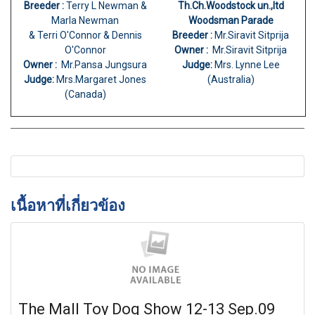
Breeder :
Terry L Newman &
Th.Ch.Woodstock un.,ltd
Marla Newman
Woodsman Parade
& Terri O'Connor & Dennis
Breeder :
Mr.Siravit Sitprija
O'Connor
Owner :
Mr.Siravit Sitprija
Owner :
Mr.Pansa Jungsura
Judge:
Mrs. Lynne Lee
Judge:
Mrs.Margaret Jones
(Australia)
(Canada)
เนื้อหาที่เกี่ยวข้อง
The Mall Toy Dog Show 12-13 Sep.09