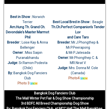
Best in Show :
Norwich
Terrier
Best Local Bred in Show :
Beagle
Am.Hung Th. Grand Ch.
Th.Ch.Perfect Companion's Tender
Devondale's Master Marmot
Luv
Phil
and Care Taro
Breeder :
Loise Kay & Anna
Breeder:
Mr.J.Phongthep &
Bellenger
Mr.P.Peerapong
Owner :
Miss Saipin
& Mr.P.Jatesada
Puranabhandu
Owner:
Mr.Phongthep C. &
Judge:
Sr.Ramon Podesta
MR.Nirat V.
(Chile)
Judge:
Mrs. Donna M. Cole
By:
Bangkok Dog Fanciers
(Canada)
Club
Photo4
Photo 3
Bangkok Dog Fanciers Club
The Mall Winter Pet Fair & Dog Show Championship
3rd BDFC All Breed Championship Dog Show
By: Bangkok Dog Fanciers Club, at MCC Hall The Mall Bangkhae,