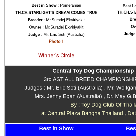
Best in Show
: Pomeranian
Best L
TH.CH.S
TH.CH.STARLIGHT'S DREAM COMES TRUE
Bre
Breeder
: Mr.Suradej Ekviriyakit
Ow
Owner
: Mr.Suradej Ekviriyakit
Judge
Judge
: Mr. Eric Soti (Australia)
Photo 1
Winner's Circle
Central Toy Dog Championship
3rd AST ALL BREED CHAMPIONSH
Judges : Mr. Eric Soti (Australia) , Mr. Wolfga
Mrs. Jenny Egan (Australia) , Dr. May G.B
By : Toy Dog Club Of Thai
at Central Plaza Bangna Thailand , Da
Best in Show
Bes