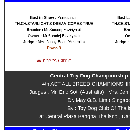
Best in Show :
Pomeranian
Best L
TH.CH.STARLIGHT'S DREAM COMES TRUE
TH.CH.S
Breeder :
Mr.Suradej Ekviriyakit
Bre
Owner :
Mr.Suradej Ekviriyakit
Ow
Judge :
Mrs. Jenny Egan (Australia)
Judge :
Photo 3
Winner's Circle
Central Toy Dog Championship
4th AST ALL BREED CHAMPIONSH
Judges : Mr. Eric Soti (Australia) , Mrs. Jen
Dr. May G.B. Lim ( Singap
By : Toy Dog Club Of Thai
at Central Plaza Bangna Thailand , Da