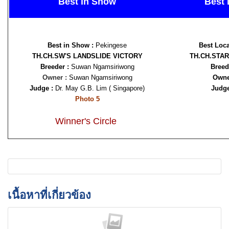
Best in Show
Best 
Best in Show :
Pekingese
Best Loca
TH.CH.SW'S LANDSLIDE VICTORY
TH.CH.STA
Breeder :
Suwan Ngamsiriwong
Breed
Owner :
Suwan Ngamsiriwong
Owne
Judge :
Dr. May G.B. Lim ( Singapore)
Judge
Photo 5
Winner's Circle
เนื้อหาที่เกี่ยวข้อง