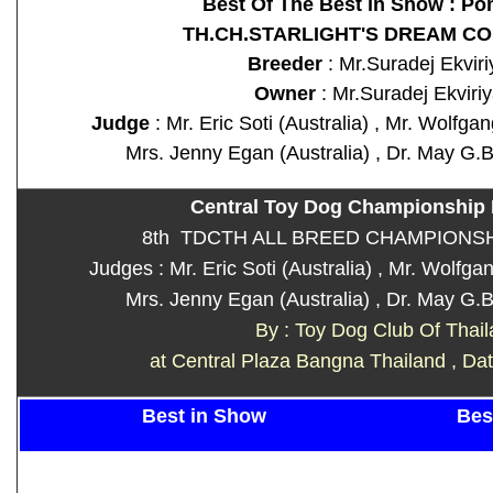
Best Of The Best in Show : P
TH.CH.STARLIGHT'S DREAM C
Breeder
: Mr.Suradej Ekviri
Owner
: Mr.Suradej Ekviriy
Judge
: Mr. Eric Soti (Australia) , Mr. Wolfgan
Mrs. Jenny Egan (Australia) , Dr. May G.B
Central Toy Dog Championship
8th TDCTH ALL BREED CHAMPIONS
Judges : Mr. Eric Soti (Australia) , Mr. Wolfga
Mrs. Jenny Egan (Australia) , Dr. May G.B
By : Toy Dog Club Of Thai
at Central Plaza Bangna Thailand , Da
Best in Show
Bes
v