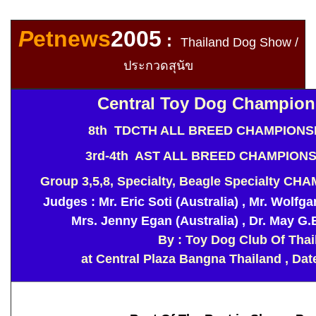
P
etnews
2005
:
Thailand
Dog Show /
ประกวดสุนัข
Central Toy Dog Champio
8th TDCTH ALL BREED CHAMPIONS
3rd-4th AST ALL BREED CHAMPION
Group 3,5,8, Specialty, Beagle Specialty
Judges : Mr. Eric Soti (Australia) , Mr. Wolfga
Mrs. Jenny Egan (Australia) , Dr. May G.
By : Toy Dog Club Of Thai
at Central Plaza Bangna Thailand , Dat